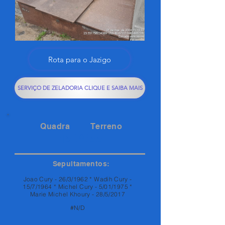
Rota para o Jazigo
SERVIÇO DE ZELADORIA CLIQUE E SAIBA MAIS
Quadra
Terreno
115
55
Sepultamentos:
Joao Cury - 26/3/1962 * Wadih Cury -
15/7/1964 * Michel Cury - 5/01/1975 *
Marie Michel Khoury - 28/5/2017
#N/D