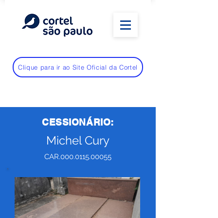
Clique para ir ao Site Oficial da Cortel
CESSIONÁRIO:
Michel Cury
CAR.000.0115.00055