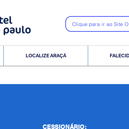
Clique para ir ao Site O
LOCALIZE ARAÇÁ
FALECI
CESSIONÁRIO: