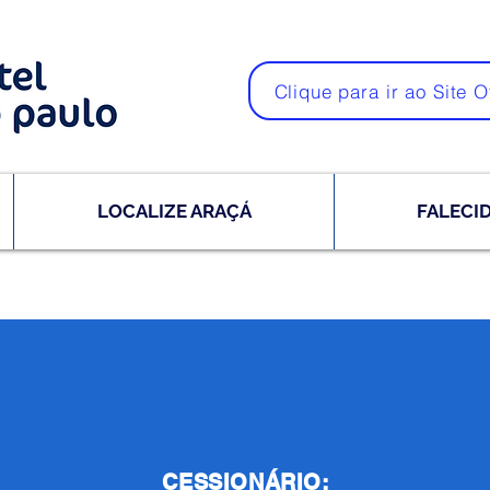
Clique para ir ao Site O
LOCALIZE ARAÇÁ
FALECI
CESSIONÁRIO: