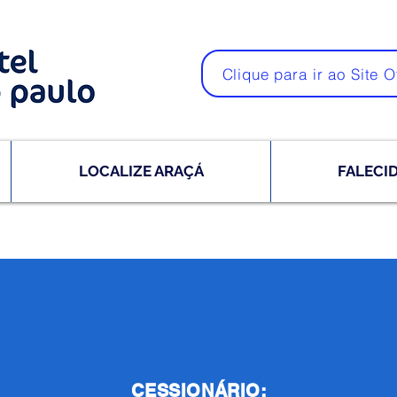
Clique para ir ao Site O
LOCALIZE ARAÇÁ
FALECI
CESSIONÁRIO: