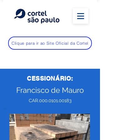
Clique para ir ao Site Oficial da Cortel
CESSIONÁRIO:
Francisco de Mauro
CAR.000.0101.00183