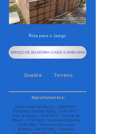
Rota para o Jazigo
SERVIÇO DE ZELADORIA CLIQUE E SAIBA MAIS
Quadra
Terreno
101
183
Sepultamentos:
Maria Isabel de Mauro - 2/09/1953 *
Fortunata Orlando Giglio - 22/4/1975 *
Eros de Mauro - 15/6/1975 * Vicente de
Mauro - 7/12/1980 * Humberto Repente
- 24/5/1982 * Eleonora Guimaraes
Botmam - 28/10/1985 * Armando
Orlando - 28/9/1987 * Olga de Mauro