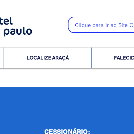
Clique para ir ao Site O
LOCALIZE ARAÇÁ
FALECI
CESSIONÁRIO: