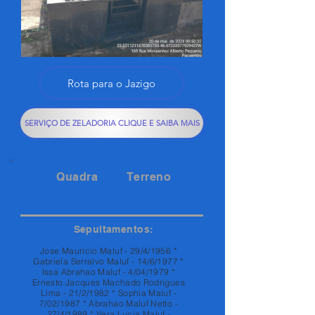
Rota para o Jazigo
SERVIÇO DE ZELADORIA CLIQUE E SAIBA MAIS
Quadra
Terreno
99
10
Sepultamentos:
Jose Mauricio Maluf - 29/4/1956 *
Gabriela Serralvo Maluf - 14/6/1977 *
Issa Abrahao Maluf - 4/04/1979 *
Ernesto Jacques Machado Rodrigues
Lima - 21/2/1982 * Sophia Maluf -
7/02/1987 * Abrahao Maluf Netto -
27/4/1989 * Vera Lucia Maluf -