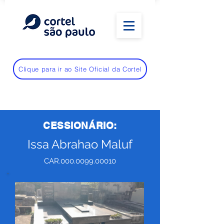
Clique para ir ao Site Oficial da Cortel
CESSIONÁRIO:
Issa Abrahao Maluf
CAR.000.0099.00010