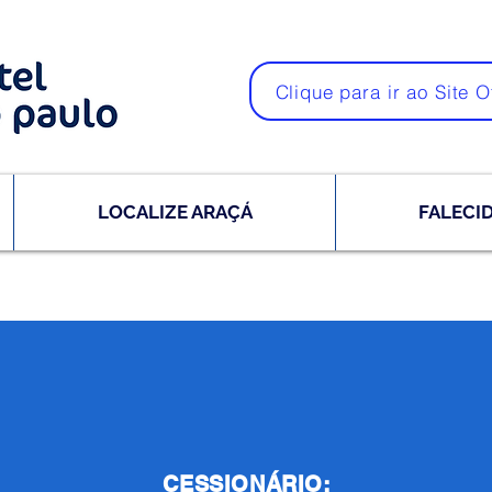
Clique para ir ao Site O
LOCALIZE ARAÇÁ
FALECI
CESSIONÁRIO: