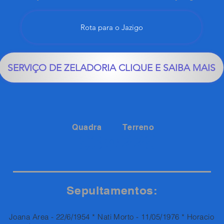
Rota para o Jazigo
SERVIÇO DE ZELADORIA CLIQUE E SAIBA MAIS
Quadra
Terreno
229
93
Sepultamentos:
Joana Area - 22/6/1954 * Nati Morto - 11/05/1976 * Horacio