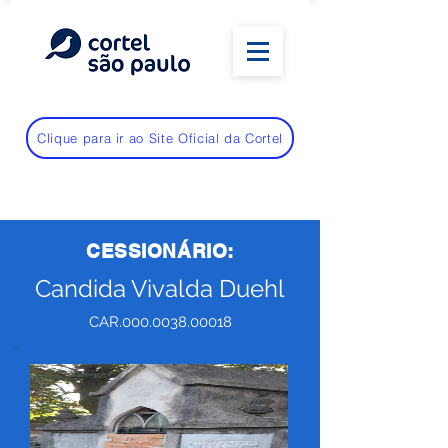
Clique para ir ao Site Oficial da Cortel
CESSIONÁRIO:
Candida Vivalda Duehl
CAR.000.0038.00018