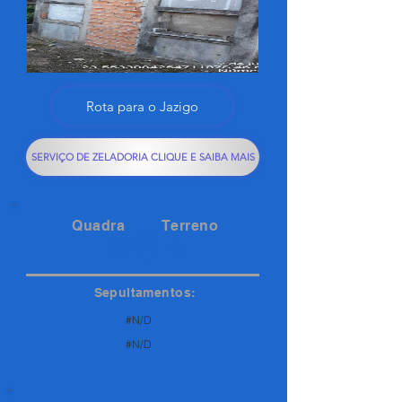
Rota para o Jazigo
SERVIÇO DE ZELADORIA CLIQUE E SAIBA MAIS
Quadra
Terreno
38
18
Sepultamentos:
#N/D
#N/D