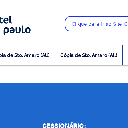
Clique para ir ao Site O
ia de Sto. Amaro (All)
Cópia de Sto. Amaro (All)
CESSIONÁRIO: