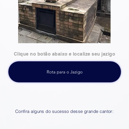
Clique no botão abaixo e localize seu jazigo
Rota para o Jazigo
Confira alguns do sucesso desse grande cantor: