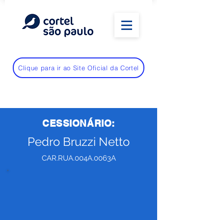
Clique para ir ao Site Oficial da Cortel
CESSIONÁRIO:
Pedro Bruzzi Netto
CAR.RUA.004A.0063A