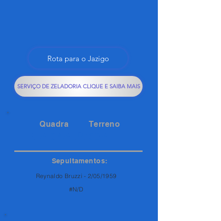
Rota para o Jazigo
SERVIÇO DE ZELADORIA CLIQUE E SAIBA MAIS
Quadra
Terreno
RUA 04A
63A
Sepultamentos:
Reynaldo Bruzzi - 2/05/1959
#N/D