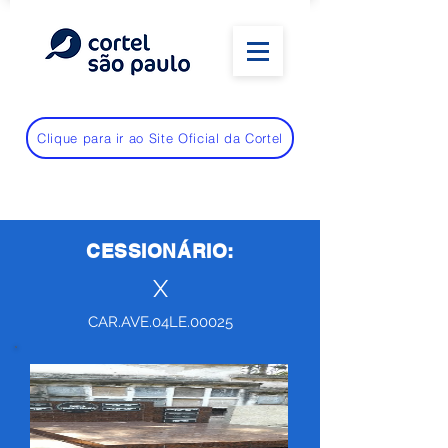
Clique para ir ao Site Oficial da Cortel
CESSIONÁRIO:
X
CAR.AVE.04LE.00025