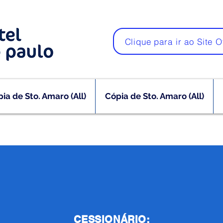
Clique para ir ao Site O
ia de Sto. Amaro (All)
Cópia de Sto. Amaro (All)
CESSIONÁRIO: