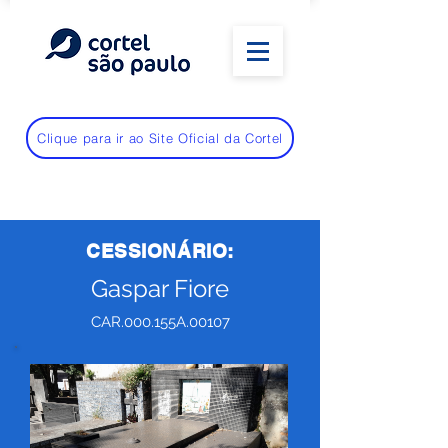
Clique para ir ao Site Oficial da Cortel
CESSIONÁRIO:
Gaspar Fiore
CAR.000.155A.00107