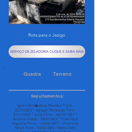
Rota para o Jazigo
SERVIÇO DE ZELADORIA CLIQUE E SAIBA MAIS
Quadra
Terreno
155A
107
Sepultamentos:
Ignez Gon�alves Mendes Fiore -
22/7/2000 * Gaspar Penteado Fiori -
8/11/1955 * Julio Fiore - 20/10/1957 *
Antonio Costa - 29/5/1963 * Francisco
Hypolito Fiore - 12/04/1987 * Vicentina
Senzi Fiore - 9/09/1988 * Mario Edio