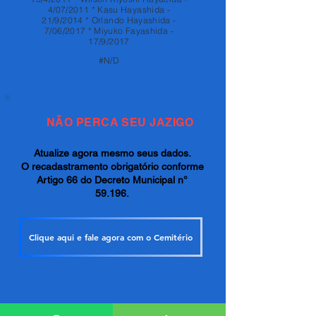
4/07/2011 * Kasu Hayashida -
21/9/2014 * Orlando Hayashida -
7/06/2017 * Miyuko Fayashida -
17/9/2017
#N/D
NÃO PERCA SEU JAZIGO
Atualize agora mesmo seus dados.
O recadastramento obrigatório conforme
Artigo 66 do Decreto Municipal n°
59.196.
Clique aqui e fale agora com o Cemitério