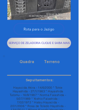
Rota para o Jazigo
SERVIÇO DE ZELADORIA CLIQUE E SAIBA MAIS
Quadra
Terreno
131A
70A
Sepultamentos:
Hayacida Akira - 14/6/2000 * Tokie
Hayashida - 27/1/1983 * Hayashida
Tutomu - 16/9/1987 * Norma Faiashida -
5/07/1989 * Yoshio Faiashida -
7/02/1972 * Hatsu Hayacida -
2/01/2006 * Rosa de Toledo Hayshida -
13/4/2011 * Wilson Kiyoshi Hayacida -