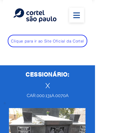
Clique para ir ao Site Oficial da Cortel
CESSIONÁRIO:
X
CAR.000.131A.0070A