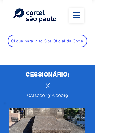
Clique para ir ao Site Oficial da Cortel
CESSIONÁRIO:
X
CAR.000.131A.00019