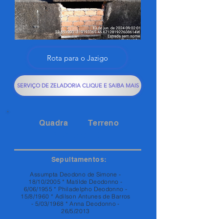
Rota para o Jazigo
SERVIÇO DE ZELADORIA CLIQUE E SAIBA MAIS
Quadra
Terreno
131A
19
Sepultamentos:
Assumpta Deodono de Simone -
18/10/2005 * Matilde Deodonno -
6/06/1955 * Philadelpho Deodonno -
15/8/1960 * Adilson Antunes de Barros
- 5/03/1968 * Anna Deodonno -
26/5/2013