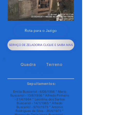
Rota para o Jazigo
SERVIÇO DE ZELADORIA CLIQUE E SAIBA MAIS
Quadra
Terreno
124A
88
Sepultamentos:
Emilia Buscariol - 6/08/1956 * Mario
Buscariol - 13/8/1956 * Alfredo Pinheiro
- 21/4/1964 * Leontina dos Santos
Buscariol - 14/1/1965 * Alfredo
Buscariol - 9/10/1973 * Antonio
Rodrigues da Silva - 20/4/1975 *
Margarida Della Vanzi Buscariol -