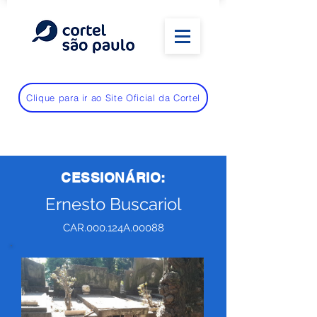
Clique para ir ao Site Oficial da Cortel
CESSIONÁRIO:
Ernesto Buscariol
CAR.000.124A.00088