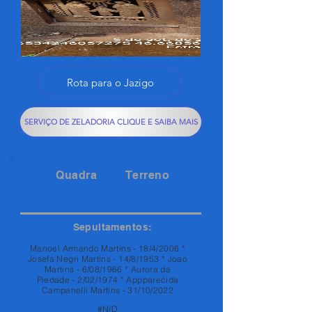
Rota para o Jazigo
SERVIÇO DE ZELADORIA CLIQUE E SAIBA MAIS
Quadra
Terreno
110A
34
Sepultamentos:
Manoel Armando Martins - 18/4/2006 *
Josefa Negri Martins - 14/8/1953 * Joao
Martins - 6/08/1966 * Aurora da
Piedade - 2/02/1974 * Appparecida
Campanelli Martins - 31/10/2022
#N/D