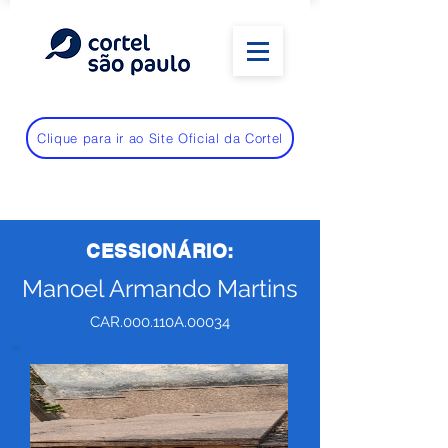
Clique para ir ao Site Oficial da Cortel
CESSIONÁRIO:
Manoel Armando Martins
CAR.000.110A.00034