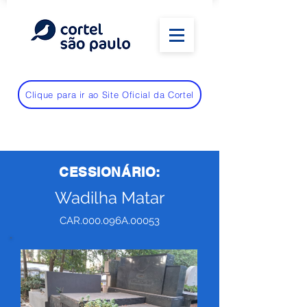
Clique para ir ao Site Oficial da Cortel
CESSIONÁRIO:
Wadilha Matar
CAR.000.096A.00053