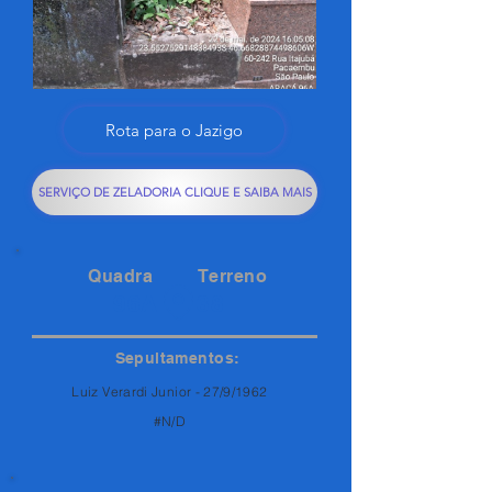
Rota para o Jazigo
SERVIÇO DE ZELADORIA CLIQUE E SAIBA MAIS
Quadra
Terreno
96A
38
Sepultamentos:
Luiz Verardi Junior - 27/9/1962
#N/D