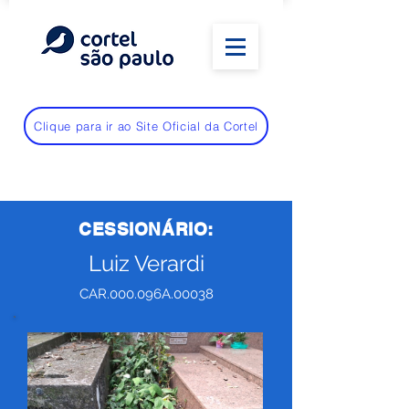
Clique para ir ao Site Oficial da Cortel
CESSIONÁRIO:
Luiz Verardi
CAR.000.096A.00038