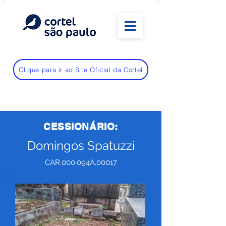
Clique para ir ao Site Oficial da Cortel
CESSIONÁRIO:
Domingos Spatuzzi
CAR.000.094A.00017