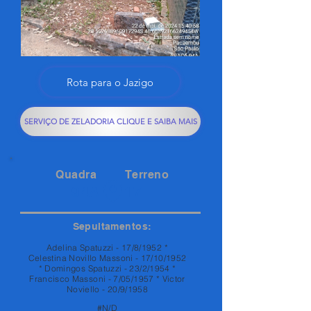
Rota para o Jazigo
SERVIÇO DE ZELADORIA CLIQUE E SAIBA MAIS
Quadra
Terreno
94A
17
Sepultamentos:
Adelina Spatuzzi - 17/8/1952 *
Celestina Novillo Massoni - 17/10/1952
* Domingos Spatuzzi - 23/2/1954 *
Francisco Massoni - 7/05/1957 * Victor
Noviello - 20/9/1958
#N/D