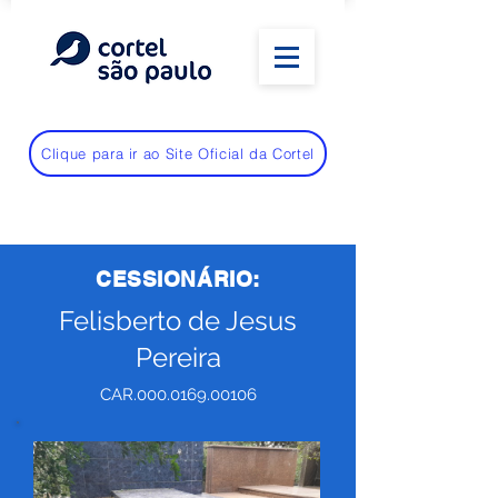
Clique para ir ao Site Oficial da Cortel
CESSIONÁRIO:
Felisberto de Jesus
Pereira
CAR.000.0169.00106