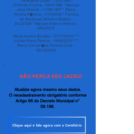
* Felisberto Couto - 13/3/1990 *
Orminda Correia - 3/02/1996 * Manuel
Joao Pereira - 11/06/1997 * Maria
Amelia P�reira - 1/10/2008 * Palmira
de Ascencao Milheiro Bastos -
3/12/2008 * Manuel Antonio Pereira -
9/04/2015
Maria Amelia Bordalo - 27/11/2023 ***
Julieta Praca Pereira - 18/06/2024 ***
Maria Concei�ao Pereira Coito -
02/10/2024
NÃO PERCA SEU JAZIGO
Atualize agora mesmo seus dados.
O recadastramento obrigatório conforme
Artigo 66 do Decreto Municipal n°
59.196.
Clique aqui e fale agora com o Cemitério