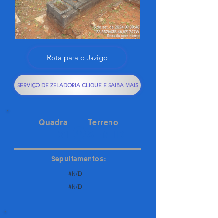
Rota para o Jazigo
SERVIÇO DE ZELADORIA CLIQUE E SAIBA MAIS
Quadra
Terreno
31
SEM ID
Sepultamentos:
#N/D
#N/D