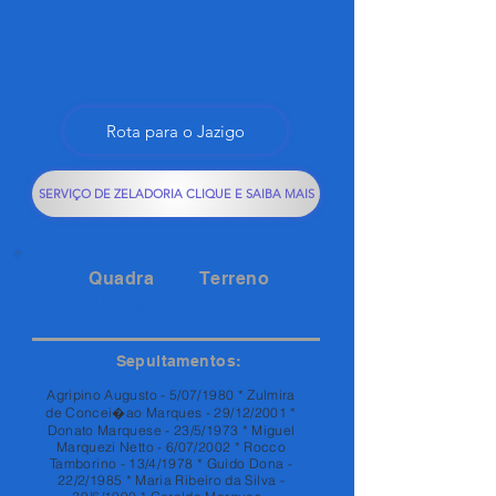
Rota para o Jazigo
SERVIÇO DE ZELADORIA CLIQUE E SAIBA MAIS
Quadra
Terreno
RUA 35
3
Sepultamentos:
Agripino Augusto - 5/07/1980 * Zulmira
de Concei�ao Marques - 29/12/2001 *
Donato Marquese - 23/5/1973 * Miguel
Marquezi Netto - 6/07/2002 * Rocco
Tamborino - 13/4/1978 * Guido Dona -
22/2/1985 * Maria Ribeiro da Silva -