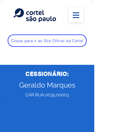
Clique para ir ao Site Oficial da Cortel
CESSIONÁRIO:
Geraldo Marques
CAR.RUA.0035.00003