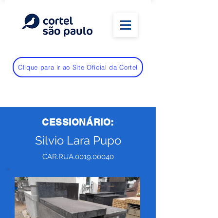
Clique para ir ao Site Oficial da Cortel
CESSIONÁRIO:
Silvio Lara Pupo
CAR.RUA.0019.00040