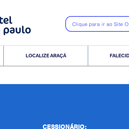
Clique para ir ao Site O
LOCALIZE ARAÇÁ
FALECI
CESSIONÁRIO: