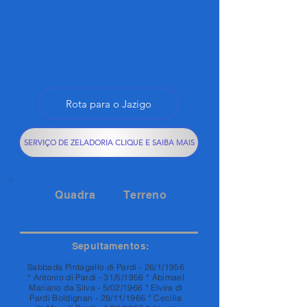
Rota para o Jazigo
SERVIÇO DE ZELADORIA CLIQUE E SAIBA MAIS
Quadra
Terreno
76A
151
Sepultamentos:
Sabbada Pintagallo di Pardi - 26/1/1956
* Antonio di Pardi - 31/5/1956 * Abimael
Mariano da Silva - 5/02/1966 * Elvira di
Pardi Boldignan - 28/11/1966 * Cecilia