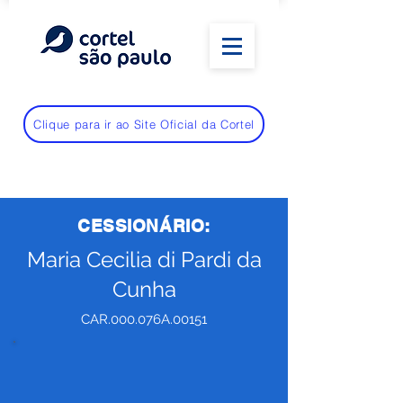
Clique para ir ao Site Oficial da Cortel
CESSIONÁRIO:
Maria Cecilia di Pardi da
Cunha
CAR.000.076A.00151