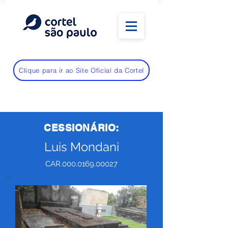
Clique para ir ao Site Oficial da Cortel
CESSIONÁRIO:
Luis Mondani
CAR.000.0169.00027