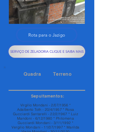
Rota para o Jazigo
SERVIÇO DE ZELADORIA CLIQUE E SAIBA MAIS
Quadra
Terreno
169
27
Sepultamentos:
Virgilio Mondani - 2/07/1956 *
Adalberto Toth - 20/4/1957 * Rosa
Gucciardi Santarelli - 22/2/1967 * Luiz
Mandoni - 6/12/1980 * Philomena
Gucciardi Mondani - 3/11/1992 *
Vergilio Mondani - 11/07/1997 * Marilda
Vieira Mondani - 30/11/2020