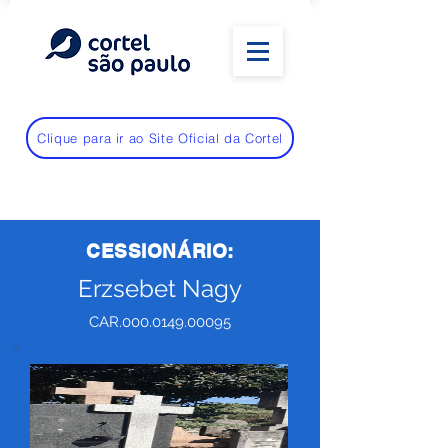
Clique para ir ao Site Oficial da Cortel
CESSIONÁRIO:
Erzsebet Nagy
CAR.000.0149.00095