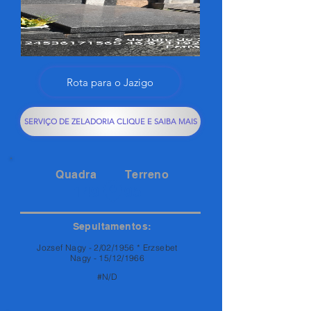
Rota para o Jazigo
SERVIÇO DE ZELADORIA CLIQUE E SAIBA MAIS
Quadra
Terreno
149
95
Sepultamentos:
Jozsef Nagy - 2/02/1956 * Erzsebet
Nagy - 15/12/1966
#N/D