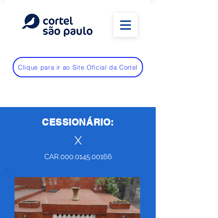
Clique para ir ao Site Oficial da Cortel
CESSIONÁRIO:
X
CAR.000.0145.00166