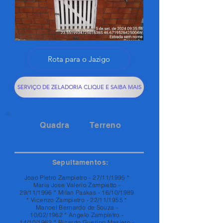
Rota para o Jazigo
SERVIÇO DE ZELADORIA CLIQUE E SAIBA MAIS
Quadra
Terreno
145
166
Sepultamentos:
Joao Pietro Zampietro - 27/11/1995 *
Maria Jose Valerio Zampietto -
29/11/1996 * Milan Paskas - 16/10/1989
* Vicenzo Zampietro - 22/11/1955 *
Manoel Bernardo de Souza -
10/02/1962 * Angelo Zampietro -
14/10/1962 * Ricardo Guerino Masiero -