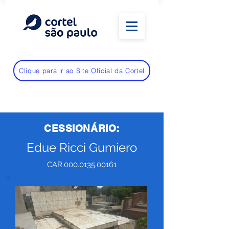
Clique para ir ao Site Oficial da Cortel
CESSIONÁRIO:
Edue Ricci Gumiero
CAR.000.0135.00161