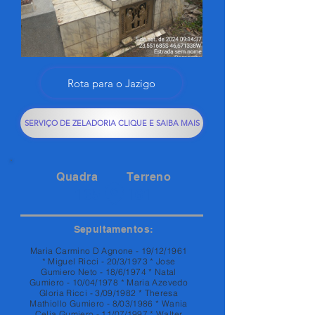
Rota para o Jazigo
SERVIÇO DE ZELADORIA CLIQUE E SAIBA MAIS
Quadra
Terreno
135
161
Sepultamentos:
Maria Carmino D Agnone - 19/12/1961
* Miguel Ricci - 20/3/1973 * Jose
Gumiero Neto - 18/6/1974 * Natal
Gumiero - 10/04/1978 * Maria Azevedo
Gloria Ricci - 3/09/1982 * Theresa
Mathiollo Gumiero - 8/03/1986 * Wania
Celia Gumiero - 11/07/1997 * Walter