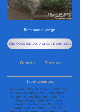
Rota para o Jazigo
SERVIÇO DE ZELADORIA CLIQUE E SAIBA MAIS
Quadra
Terreno
133
43
Sepultamentos:
Constantino Miguel Palma - 2/12/1955 *
Odilon Carvalho Affonso - 28/4/1958 *
Rosalina Gaeta Giacomo - 26/5/1961 *
Afonso Gaeta - 16/6/1961 * Jose
Florentino da Trindade - 27/8/1964 *
Carmela di Giacomo - 30/1/1965 *
Vicenzo di Giacomo - 20/9/1987 * Joao