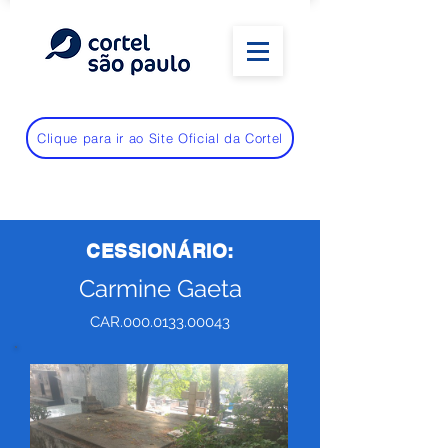
Clique para ir ao Site Oficial da Cortel
CESSIONÁRIO:
Carmine Gaeta
CAR.000.0133.00043