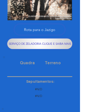
Rota para o Jazigo
SERVIÇO DE ZELADORIA CLIQUE E SAIBA MAIS
Quadra
Terreno
131
163A
Sepultamentos:
#N/D
#N/D