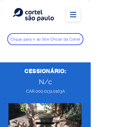
Clique para ir ao Site Oficial da Cortel
CESSIONÁRIO:
N/c
CAR.000.0131.0163A