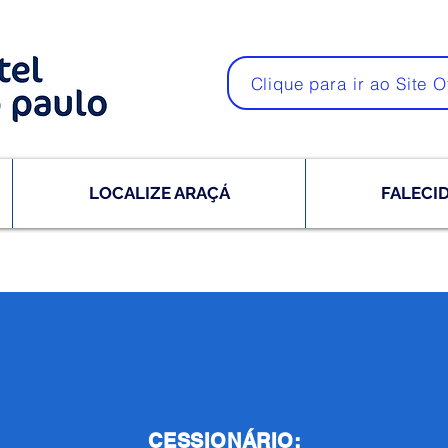
Clique para ir ao Site O
LOCALIZE ARAÇÁ
FALECI
CESSIONÁRIO: