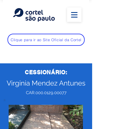
Clique para ir ao Site Oficial da Cortel
CESSIONÁRIO:
Virginia Mendez Antunes
CAR.000.0129.00077