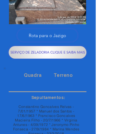
Rota para o Jazigo
SERVIÇO DE ZELADORIA CLIQUE E SAIBA MAIS
Quadra
Terreno
129
77
Sepultamentos:
Constantino Goncalves Relvas -
7/01/1957 * Manuel dos Santos -
17/6/1963 * Francisco Goncalves
Macieira Filho - 20/7/1966 * Virginia
Antunes - 4/09/1972 * Jeronymo Pinho
Fonseca - 27/9/1984 * Marina Mendes
Fonseca - 23/3/2018