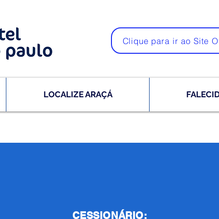
Clique para ir ao Site O
LOCALIZE ARAÇÁ
FALECI
CESSIONÁRIO: