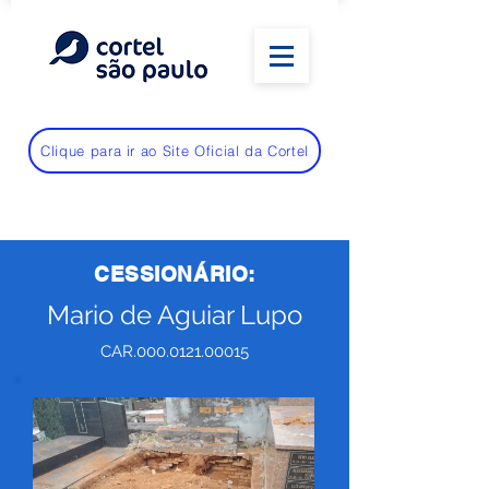
Clique para ir ao Site Oficial da Cortel
CESSIONÁRIO:
Mario de Aguiar Lupo
CAR.000.0121.00015