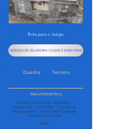
Rota para o Jazigo
SERVIÇO DE ZELADORIA CLIQUE E SAIBA MAIS
Quadra
Terreno
119
14
Sepultamentos:
Dea Azzi de Oliveira - 4/09/2006 *
Amalia Azzi - 17/11/1950 * Lourival da
Rosa Azevedo - 12/04/1993 * Joao de
Oliveira - 21/4/1996
#N/D