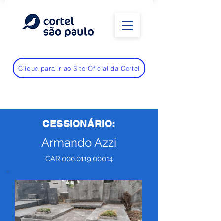
Clique para ir ao Site Oficial da Cortel
CESSIONÁRIO:
Armando Azzi
CAR.000.0119.00014