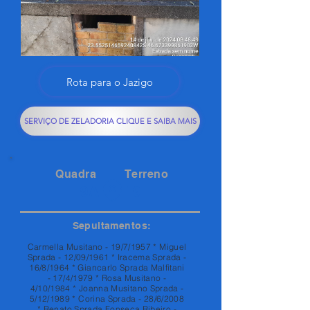
Rota para o Jazigo
SERVIÇO DE ZELADORIA CLIQUE E SAIBA MAIS
Quadra
Terreno
9A
19
Sepultamentos:
Carmella Musitano - 19/7/1957 * Miguel
Sprada - 12/09/1961 * Iracema Sprada -
16/8/1964 * Giancarlo Sprada Malfitani
- 17/4/1979 * Rosa Musitano -
4/10/1984 * Joanna Musitano Sprada -
5/12/1989 * Corina Sprada - 28/6/2008
* Renato Sprada Fonseca Ribeiro -