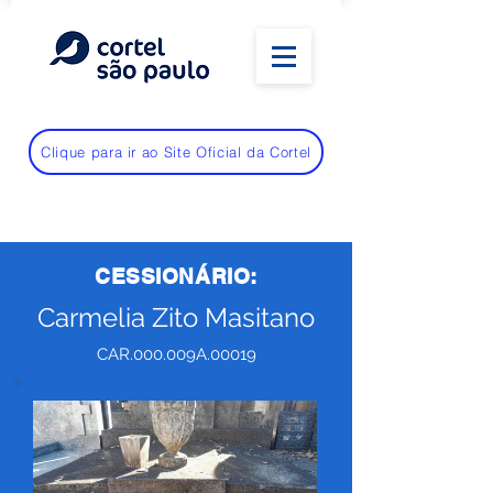
Clique para ir ao Site Oficial da Cortel
CESSIONÁRIO:
Carmelia Zito Masitano
CAR.000.009A.00019