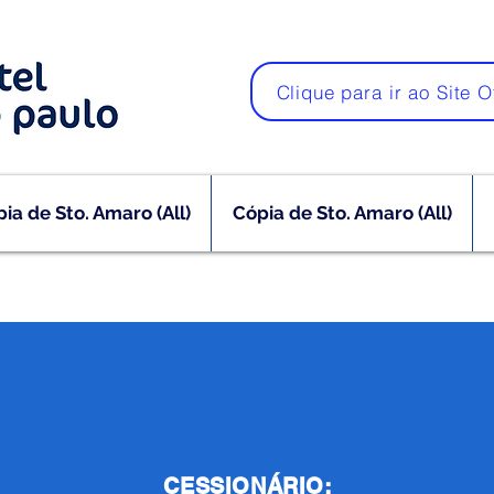
Clique para ir ao Site O
ia de Sto. Amaro (All)
Cópia de Sto. Amaro (All)
CESSIONÁRIO: