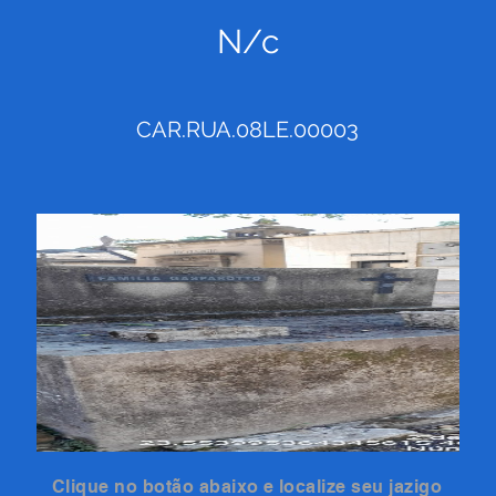
N/c
CAR.RUA.08LE.00003
Clique no botão abaixo e localize seu jazigo