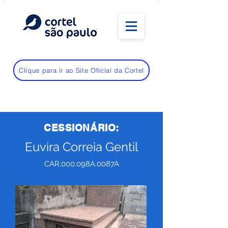
Clique para ir ao Site Oficial da Cortel
CESSIONÁRIO:
Euvira Correia Gentil
CAR.000.098A.0087A