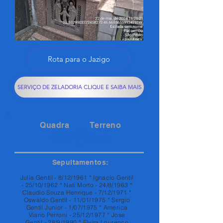
Rota para o Jazigo
SERVIÇO DE ZELADORIA CLIQUE E SAIBA MAIS
Quadra
Terreno
98A
87A
Sepultamentos:
Julia Gentil - 8/12/1961 * Ignacio Gentil
- 25/10/1962 * Nati Morto - 24/8/1963 *
Claudio Souza Henrique - 7/12/1971 *
Oswaldo Gentil - 11/01/1975 * Sergio
Gentil Junior - 1/07/1975 * America
Viano Perroni - 25/12/1977 * Jose
Gentil - 28/9/1990 * Elvira Lourenco