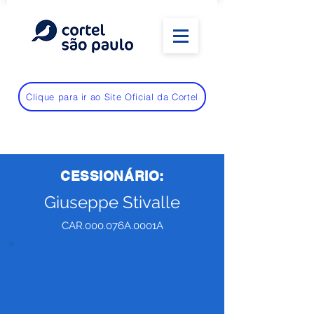
Clique para ir ao Site Oficial da Cortel
CESSIONÁRIO:
Giuseppe Stivalle
CAR.000.076A.0001A