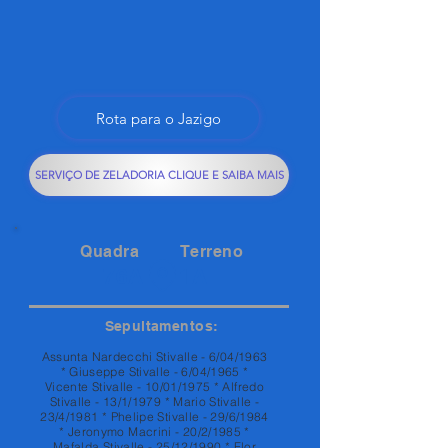
Rota para o Jazigo
SERVIÇO DE ZELADORIA CLIQUE E SAIBA MAIS
Quadra
Terreno
76A
1A
Sepultamentos:
Assunta Nardecchi Stivalle - 6/04/1963
* Giuseppe Stivalle - 6/04/1965 *
Vicente Stivalle - 10/01/1975 * Alfredo
Stivalle - 13/1/1979 * Mario Stivalle -
23/4/1981 * Phelipe Stivalle - 29/6/1984
* Jeronymo Macrini - 20/2/1985 *
Mafalda Stivalle - 25/12/1990 * Flor