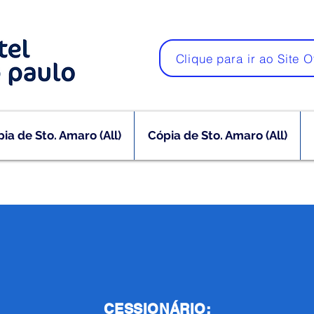
Clique para ir ao Site O
ia de Sto. Amaro (All)
Cópia de Sto. Amaro (All)
CESSIONÁRIO: