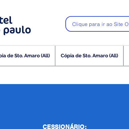
Clique para ir ao Site O
ia de Sto. Amaro (All)
Cópia de Sto. Amaro (All)
CESSIONÁRIO: