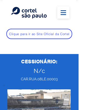
Clique para ir ao Site Oficial da Cortel
CESSIONÁRIO:
N/c
CAR.RUA.08LE.00003