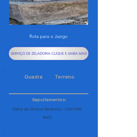
Rota para o Jazigo
SERVIÇO DE ZELADORIA CLIQUE E SAIBA MAIS
Quadra
Terreno
RUA 08LE
3
Sepultamentos:
Odete de Oliveira Medeiros - 1/06/1995
#N/D