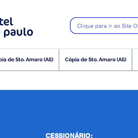
Clique para ir ao Site O
ia de Sto. Amaro (All)
Cópia de Sto. Amaro (All)
CESSIONÁRIO: