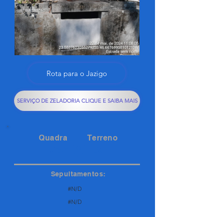
Rota para o Jazigo
SERVIÇO DE ZELADORIA CLIQUE E SAIBA MAIS
Quadra
Terreno
126A
138
Sepultamentos:
#N/D
#N/D