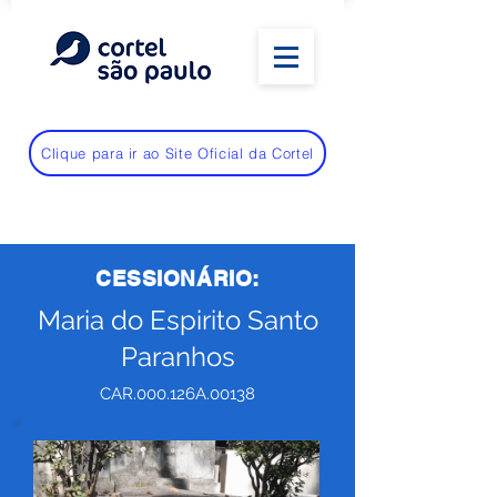
Clique para ir ao Site Oficial da Cortel
CESSIONÁRIO:
Maria do Espirito Santo
Paranhos
CAR.000.126A.00138