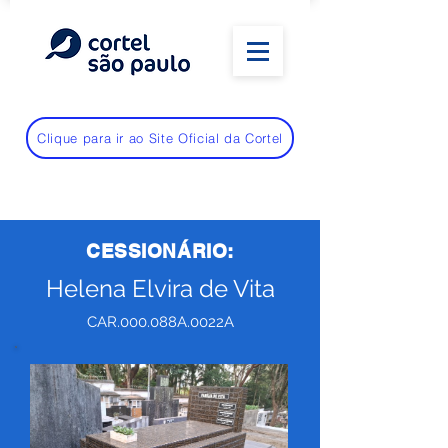
Clique para ir ao Site Oficial da Cortel
CESSIONÁRIO:
Helena Elvira de Vita
CAR.000.088A.0022A