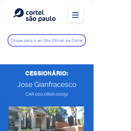
Clique para ir ao Site Oficial da Cortel
CESSIONÁRIO:
Jose Gianfracesco
CAR.000.080A.00052