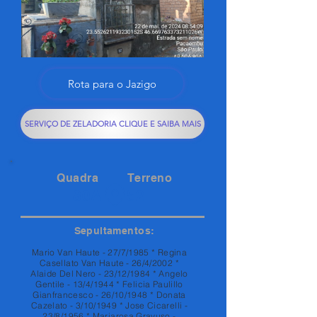
Rota para o Jazigo
SERVIÇO DE ZELADORIA CLIQUE E SAIBA MAIS
Quadra
Terreno
80A
52
Sepultamentos:
Mario Van Haute - 27/7/1985 * Regina
Casellato Van Haute - 26/4/2002 *
Alaide Del Nero - 23/12/1984 * Angelo
Gentile - 13/4/1944 * Felicia Paulillo
Gianfrancesco - 26/10/1948 * Donata
Cazelato - 3/10/1949 * Jose Cicarelli -
23/8/1956 * Mariarosa Gravuso -